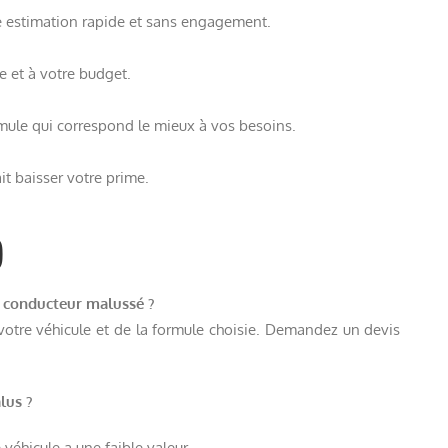
ne estimation rapide et sans engagement.
 et à votre budget.
rmule qui correspond le mieux à vos besoins.
it baisser votre prime.
)
n conducteur malussé ?
votre véhicule et de la formule choisie. Demandez un devis
lus ?
 véhicule a une faible valeur.