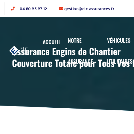
04 80 95 97 12
gestion@elc-assurances.fr
NOTRE
VÉHICULES
ACCUEIL
Assurance Engins de Chantier
Couverture Totale pour Tous Vos
ASSURANCE
UTILITAIRES