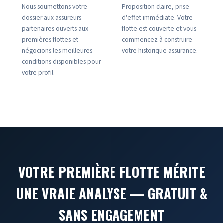
Nous soumettons votre
Proposition claire, prise
dossier aux assureurs
d'effet immédiate. Votre
partenaires ouverts aux
flotte est couverte et vous
premières flottes et
commencez à construire
négocions les meilleures
votre historique assurance.
conditions disponibles pour
votre profil.
VOTRE PREMIÈRE FLOTTE MÉRITE
UNE VRAIE ANALYSE — GRATUIT &
SANS ENGAGEMENT