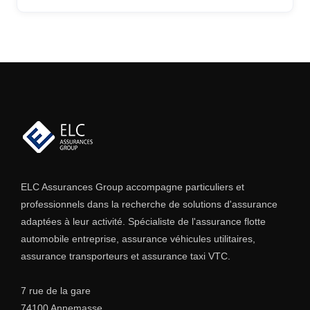
significativement au renouvellement.
historique flotte valorisable à chaque renouvellement. Nos
Chez ELC Assurances, votre demande est traitée
courtiers comparent les deux options pour votre situation
immédiatement. Plusieurs conseillers spécialisés sont
spécifique et vous recommandent la structure la plus
disponibles pour analyser votre dossier dès réception et
adaptée.
vous proposer rapidement les solutions disponibles pour
votre première flotte professionnelle.
ELC Assurances Group accompagne particuliers et
professionnels dans la recherche de solutions d'assurance
adaptées à leur activité. Spécialiste de l'assurance flotte
automobile entreprise, assurance véhicules utilitaires,
assurance transporteurs et assurance taxi VTC.
7 rue de la gare
74100 Annemasse